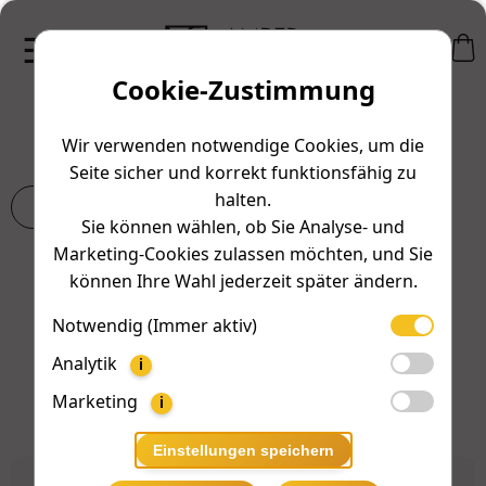
Cookie-Zustimmung
Häufig gestellte Fragen
Wir verwenden notwendige Cookies, um die
Seite sicher und korrekt funktionsfähig zu
halten.
X
Sie können wählen, ob Sie Analyse- und
Marketing-Cookies zulassen möchten, und Sie
Nach Kategorie filtern:
können Ihre Wahl jederzeit später ändern.
Alle
Allgemein
Bestellungen
Produkte
Notwendig (Immer aktiv)
Analytik
Rücksendungen & Rückerstattungen
Versand
i
Marketing
i
Zahlungen
Einstellungen speichern
Bieten Sie Geschenkverpackungen oder