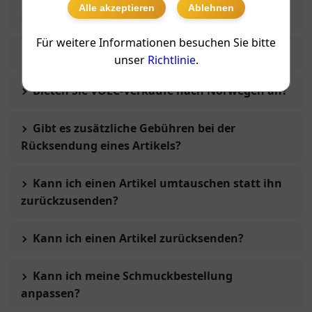
Alle akzeptieren
Ablehnen
spezielle Verpackungen an?
Für weitere Informationen besuchen Sie bitte
Bieten Sie steuerfreies Einkaufen an?
unser
Richtlinie
.
Bieten Sie VOEC-Verkäufe nach Norwegen an?
Gibt es zusätzliche Gebühren bei der
Rücksendung eines Artikels?
Kann ich einen Artikel umtauschen statt ihn
zurückzusenden?
Kann ich einen Artikel zurücksenden?
Kann ich meine Schmuckbestellung
anpassen?