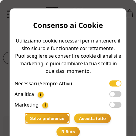
Consenso ai Cookie
Domande Frequenti
Utilizziamo cookie necessari per mantenere il
sito sicuro e funzionante correttamente.
Puoi scegliere se consentire cookie di analisi e
X
marketing, e puoi cambiare la tua scelta in
qualsiasi momento.
Filtra per categoria:
Necessari (Sempre Attivi)
Tutti
Generale
Ordini
Pagamenti
Analitica
i
Prodotti
Resi e Rimborsi
Spedizione
Marketing
i
Salva preferenze
Accetta tutto
Ci sono costi aggiuntivi per restituire un
articolo?
Rifiuta