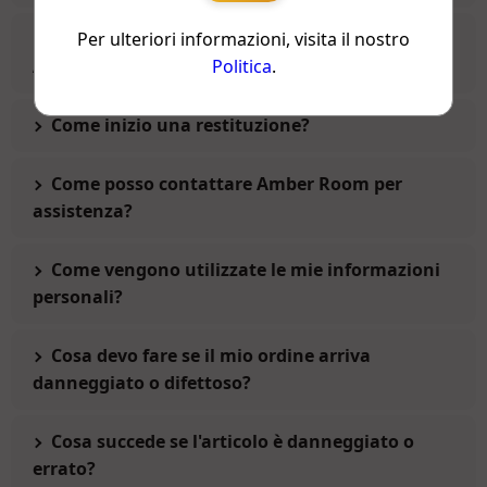
Per ulteriori informazioni, visita il nostro
Come devo prendermi cura dei miei gioielli
Politica
.
Amber Room?
Come inizio una restituzione?
Come posso contattare Amber Room per
assistenza?
Come vengono utilizzate le mie informazioni
personali?
Cosa devo fare se il mio ordine arriva
danneggiato o difettoso?
Cosa succede se l'articolo è danneggiato o
errato?