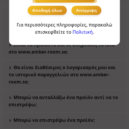
Αποδοχή όλων
Απόρριψη
Γιατί μεταφέρθηκε το
www.amberstockholm.se στο www.amber-
Για περισσότερες πληροφορίες, παρακαλώ
room.se;
επισκεφθείτε το
Πολιτική
.
Είναι τα προϊόντα και οι υπηρεσίες τα ίδια
στο www.amber-room.se;
Θα είναι διαθέσιμος ο λογαριασμός μου και
το ιστορικό παραγγελιών στο www.amber-
room.se;
Μπορώ να ανταλλάξω ένα προϊόν αντί να το
επιστρέψω;
Μπορώ να επιστρέψω ένα προϊόν;