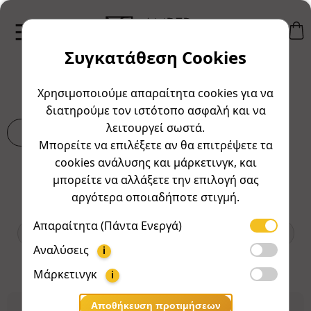
Συγκατάθεση Cookies
Συχνές Ερωτήσεις
Χρησιμοποιούμε απαραίτητα cookies για να
διατηρούμε τον ιστότοπο ασφαλή και να
λειτουργεί σωστά.
Χ
Μπορείτε να επιλέξετε αν θα επιτρέψετε τα
cookies ανάλυσης και μάρκετινγκ, και
Φίλτρο κατά κατηγορία:
μπορείτε να αλλάξετε την επιλογή σας
αργότερα οποιαδήποτε στιγμή.
Όλα
Αποστολή
Γενικά
Απαραίτητα (Πάντα Ενεργά)
Επιστροφές & Επιστροφές χρημάτων
Παραγγελίες
Αναλύσεις
i
Πληρωμές
Προϊόντα
Μάρκετινγκ
i
Αποθήκευση προτιμήσεων
Αποστέλλετε διεθνώς;