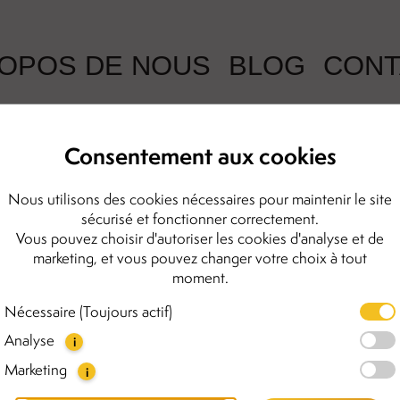
ROPOS DE NOUS
BLOG
CONT
Consentement aux cookies
Bague Cornel
Nous utilisons des cookies nécessaires pour maintenir le site
sécurisé et fonctionner correctement.
Vous pouvez choisir d'autoriser les cookies d'analyse et de
998.00 kr
marketing, et vous pouvez changer votre choix à tout
moment.
La bague Cornelia, alliant s
argent sterling plaqué or et 
Nécessaire (Toujours actif)
avec toutes les bagues en or,
Analyse
Chaque pierre d'ambre est uni
i
bague. Adoptez votre style p
Marketing
i
Cornelia.
Détails :