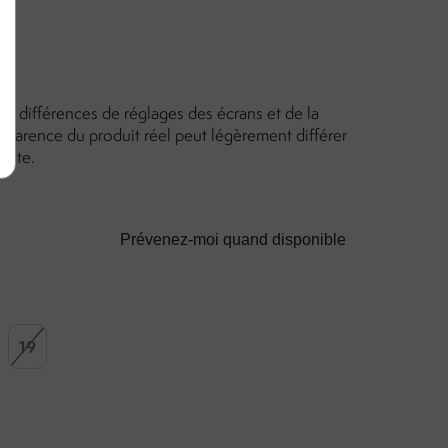
m
des différences de réglages des écrans et de la
apparence du produit réel peut légèrement différer
 site.
Prévenez-moi quand disponible
19