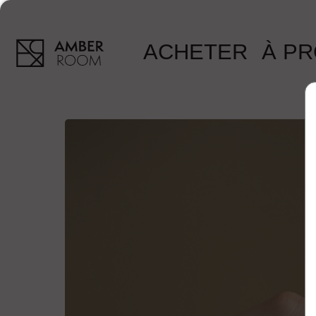
ACHETER
À P