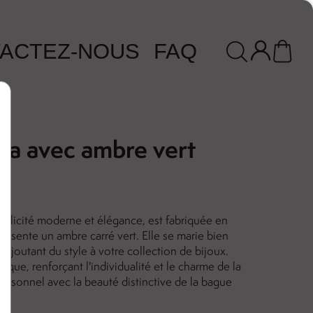
ACTEZ-NOUS
FAQ
ia avec ambre vert
implicité moderne et élégance, est fabriquée en
présente un ambre carré vert. Elle se marie bien
 ajoutant du style à votre collection de bijoux.
que, renforçant l'individualité et le charme de la
ersonnel avec la beauté distinctive de la bague