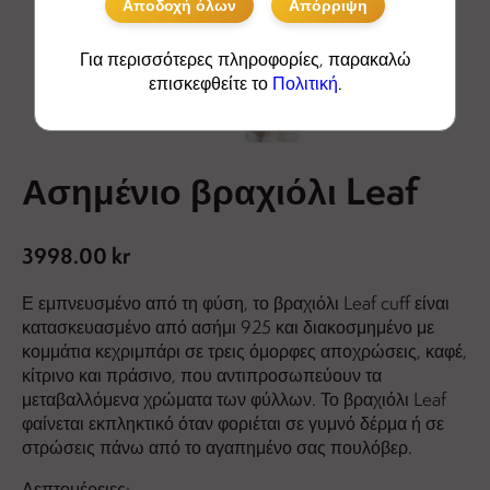
Αποδοχή όλων
Απόρριψη
Για περισσότερες πληροφορίες, παρακαλώ
επισκεφθείτε το
Πολιτική
.
Ασημένιο βραχιόλι Leaf
3998.00 kr
Ε εμπνευσμένο από τη φύση, το βραχιόλι Leaf cuff είναι
κατασκευασμένο από ασήμι 925 και διακοσμημένο με
κομμάτια κεχριμπάρι σε τρεις όμορφες αποχρώσεις, καφέ,
κίτρινο και πράσινο, που αντιπροσωπεύουν τα
μεταβαλλόμενα χρώματα των φύλλων. Το βραχιόλι Leaf
φαίνεται εκπληκτικό όταν φοριέται σε γυμνό δέρμα ή σε
στρώσεις πάνω από το αγαπημένο σας πουλόβερ.
Λεπτομέρειες: